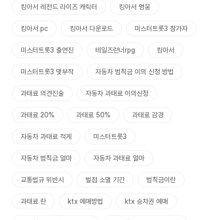
킹아서 레전드 라이즈 캐릭터
킹아서 영웅
킹아서 pc
킹아서 다운로드
미스터트롯3 참가자
미스터트롯3 출연진
테일즈런너rpg
킹아서
미스터트롯3 몇부작
자동차 범칙금 이의 신청 방법
과태료 의견진술
자동차 과태료 이의신청
과태료 20%
과태료 50%
과태료 감경
자동차 과태료 적게
미스터트롯3
자동차 범칙금 얼마
자동차 과태료 얼마
교통법규 위반시
벌점 소멸 기간
범칙금이란
과태료 란
ktx 예매방법
ktx 승차권 예매