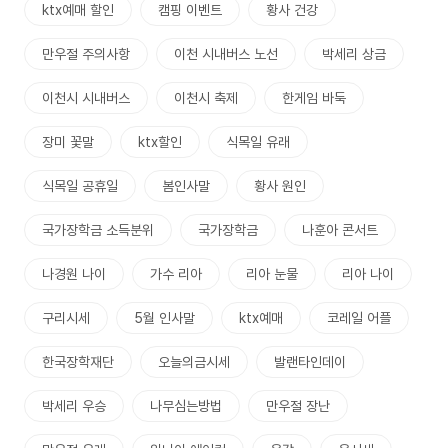
ktx예매 할인
캠핑 이벤트
황사 건강
만우절 주의사항
이천 시내버스 노선
박세리 상금
이천시 시내버스
이천시 축제
한게임 바둑
장미 꽃말
ktx할인
식목일 유래
식목일 공휴일
봄인사말
황사 원인
국가장학금 소득분위
국가장학금
나훈아 콘서트
나경원 나이
가수 리아
리아 눈물
리아 나이
구리시세
5월 인사말
ktx예매
코레일 어플
한국장학재단
오늘의금시세
발랜타인데이
박세리 우승
나무심는방법
만우절 장난