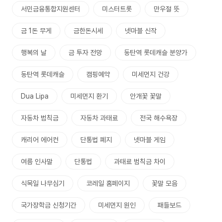
서민금융통합지원센터
미스터트롯
만우절 뜻
금 1돈 무게
금한돈시세
넷마블 신작
행복의 날
금 투자 전망
동탄역 롯데캐슬 분양가
동탄역 롯데캐슬
캠핑예약
미세먼지 건강
Dua Lipa
미세먼지 환기
안개꽃 꽃말
자동차 범칙금
자동차 과태료
전국 해수욕장
캐리어 에어컨
단통법 폐지
넷마블 게임
여름 인사말
단통법
과태료 범칙금 차이
식목일 나무심기
코레일 홈페이지
꽃말 모음
국가장학금 신청기간
미세먼지 원인
패들보드