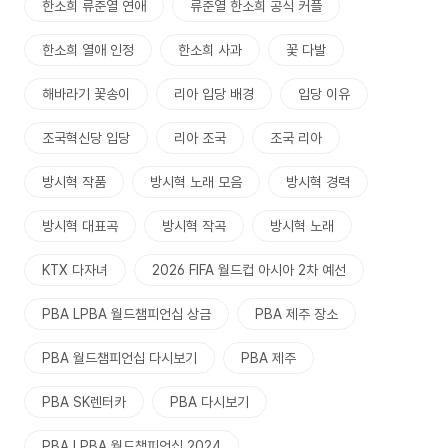
한소희 류준열 연애
류준열 한소희 공식 커플
한소희 열애 인정
한소희 사과
꽃 다발
해바라기 꽃송이
리아 입당 배경
입당 이유
조국혁신당 입당
리아 조국
조국 리아
방시혁 작품
방시혁 노래 모음
방시혁 경력
방시혁 대표곡
방시혁 작곡
방시혁 노래
KTX 다자녀
2026 FIFA 월드컵 아시아 2차 예선
PBA LPBA 월드챔피언십 상금
PBA 제주 장소
PBA 월드챔피언십 다시보기
PBA 제주
PBA SK렌터카
PBA 다시보기
PBA LPBA 월드챔피언십 2024