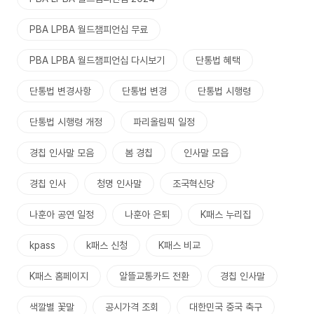
PBA LPBA 월드챔피언십 무료
PBA LPBA 월드챔피언십 다시보기
단통법 혜택
단통법 변경사항
단통법 변경
단통법 시행령
단통법 시행령 개정
파리올림픽 일정
경칩 인사말 모음
봄 경칩
인사말 모읍
경칩 인사
청명 인사말
조국혁신당
나훈아 공연 일정
나훈아 은퇴
K패스 누리집
kpass
k패스 신청
K패스 비교
K패스 홈페이지
알뜰교통카드 전환
경칩 인사말
색깔별 꽃말
공시가격 조회
대한민국 중국 축구