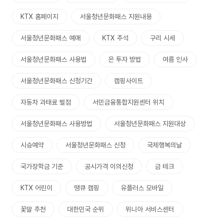
KTX 홈페이지
서울청년문화패스 지원내용
서울청년문화패스 예매
KTX 추석
구리 시세
서울청년문화패스 사용법
은 투자 방법
여름 인사
서울청년문화패스 신청기간
캠핑사이트
자동차 과태료 벌점
서민금융통합지원센터 위치
서울청년문화패스 사용방법
서울청년문화패스 지원대상
시승예약
서울청년문화패스 신청
국제행복의날
국가장학금 기준
공시가격 이의신청
금 테크
KTX 어린이
땡큐 캠핑
유플러스 모바일
꽃말 추천
대한민국 순위
위니아 서비스센터