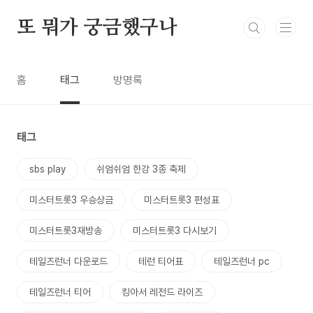
본문 바로가기
또 뭐가 궁금했구나
홈
태그
방명록
태그
sbs play
쉬엄쉬엄 한강 3종 축제
미스터트롯3 우승상금
미스터트롯3 편성표
미스터트롯3재방송
미스터트롯3 다시보기
테일즈런너 다운로드
테런 티어표
테일즈런너 pc
테일즈런너 티어
킹아서 레전드 라이즈