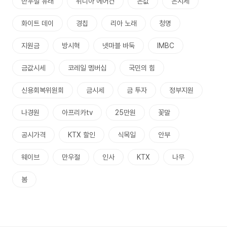
만우절 유래
위니아 에어컨
은값
은시세
화이트 데이
경칩
리아 노래
청명
지원금
방시혁
넷마블 바둑
IMBC
금값시세
코레일 멤버십
국민의 힘
신용회복위원회
금시세
금 투자
정부지원
나경원
아프리카tv
25만원
꽃말
공시가격
KTX 할인
식목일
안부
웨이브
만우절
인사
KTX
나무
봄