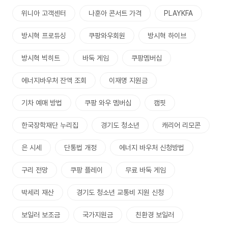
위니아 고객센터
나훈아 콘서트 가격
PLAYKFA
방시혁 프로듀싱
쿠팡와우회원
방시혁 하이브
방시혁 빅히트
바둑 게임
쿠팡멤버십
에너지바우처 잔액 조회
이재명 지원금
기차 예매 방법
쿠팡 와우 멤버십
캠핏
한국장학재단 누리집
경기도 청소년
캐리어 리모콘
은 시세
단통법 개정
에너지 바우처 신청방법
구리 전망
쿠팡 플레이
무료 바둑 게임
박세리 재산
경기도 청소년 교통비 지원 신청
보일러 보조금
국가지원금
친환경 보일러