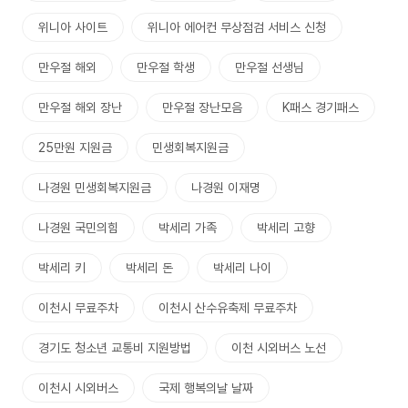
위니아 사이트
위니아 에어컨 무상점검 서비스 신청
만우절 해외
만우절 학생
만우절 선생님
만우절 해외 장난
만우절 장난모음
K패스 경기패스
25만원 지원금
민생회복지원금
나경원 민생회복지원금
나경원 이재명
나경원 국민의힘
박세리 가족
박세리 고향
박세리 키
박세리 돈
박세리 나이
이천시 무료주차
이천시 산수유축제 무료주차
경기도 청소년 교통비 지원방법
이천 시외버스 노선
이천시 시외버스
국제 행복의날 날짜